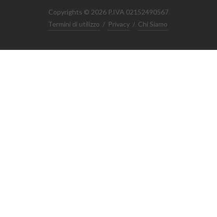
Copyrights © 2026 P.IVA 02152490567
Termini di utilizzo
/
Privacy
/
Chi Siamo