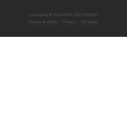
Copyrights © 2026 P.IVA 02152490567
Termini di utilizzo
/
Privacy
/
Chi Siamo