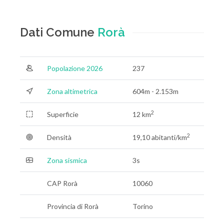
Dati Comune
Rorà
Popolazione 2026
237
Zona altimetrica
604m - 2.153m
2
Superficie
12 km
2
Densità
19,10 abitanti/km
Zona sismica
3s
CAP Rorà
10060
Provincia di Rorà
Torino