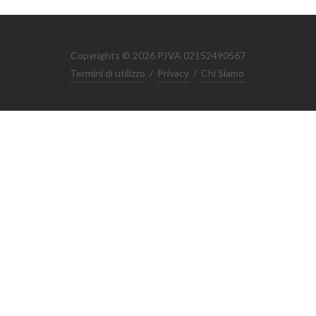
Copyrights © 2026 P.IVA 02152490567
Termini di utilizzo
/
Privacy
/
Chi Siamo