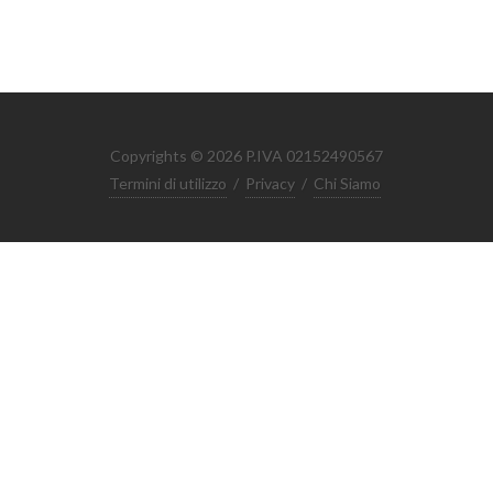
Copyrights © 2026 P.IVA 02152490567
Termini di utilizzo
/
Privacy
/
Chi Siamo