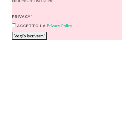
confermare l'iscrizione
PRIVACY*
Privacy Policy
ACCETTO LA
Voglio iscrivermi