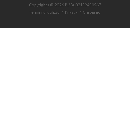
Copyrights © 2026 P.IVA 02152490567
Termini di utilizzo
/
Privacy
/
Chi Siamo