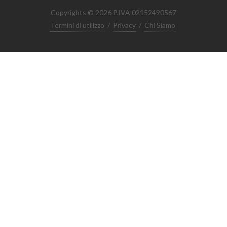
Copyrights © 2026 P.IVA 02152490567
Termini di utilizzo
/
Privacy
/
Chi Siamo