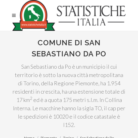
COMUNE DI SAN
SEBASTIANO DA PO
San Sebastiano da Po è un municipio il cui
territorio è sotto la nuova città metropolitana
di Torino, della Regione Piemonte, ha 1.954
residenti in crescita, ha una estensione totale di
2
17 km
ed è a quota 175 metri s.l.m. In Collina
Interna. Le macchine hanno la sigla TO, il cap per
le spedizioni è 10020 e il codice catastale è
I152.
Home
Piemonte
Torino
San Sebastiano da Po