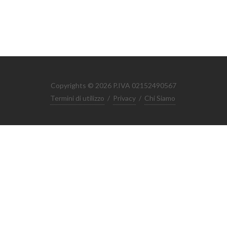
Copyrights © 2026 P.IVA 02152490567
Termini di utilizzo
/
Privacy
/
Chi Siamo