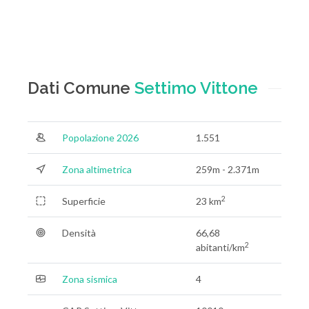
Dati Comune
Settimo Vittone
Popolazione 2026
1.551
Zona altimetrica
259m - 2.371m
2
Superficie
23 km
Densità
66,68
2
abitanti/km
Zona sismica
4