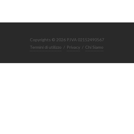
Copyrights © 2026 P.IVA 02152490567
Termini di utilizzo
/
Privacy
/
Chi Siamo