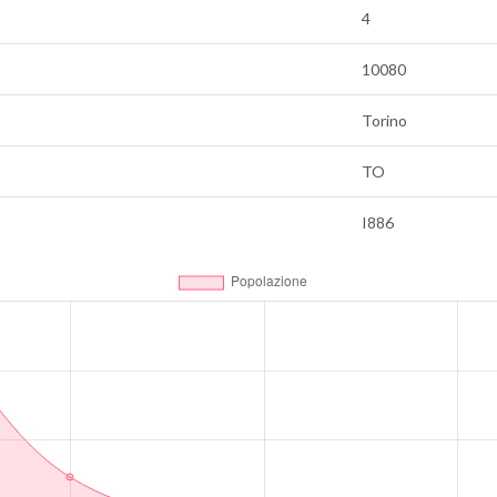
4
10080
Torino
TO
I886