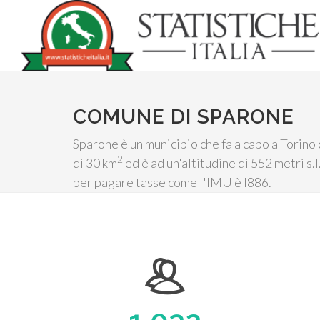
COMUNE DI SPARONE
Sparone è un municipio che fa a capo a Torino
2
di 30 km
ed è ad un'altitudine di 552 metri s
per pagare tasse come l'IMU è I886.