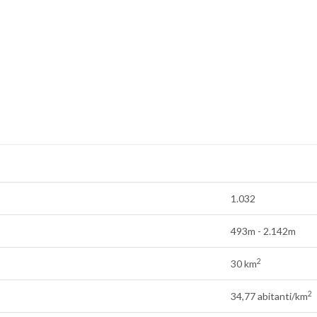
1.032
493m - 2.142m
2
30 km
2
34,77 abitanti/km