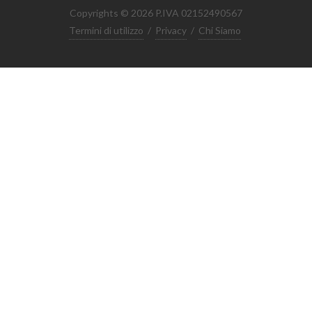
Copyrights © 2026 P.IVA 02152490567
Termini di utilizzo
/
Privacy
/
Chi Siamo