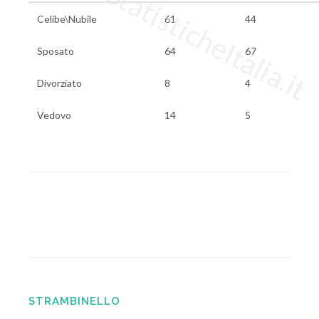
www.StatisticheItalia.it
Celibe\Nubile
61
44
Sposato
64
67
Divorziato
8
4
Vedovo
14
5
STRAMBINELLO