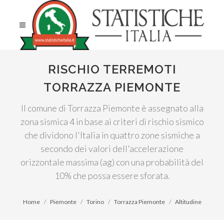
RISCHIO TERREMOTI
TORRAZZA PIEMONTE
Il comune di Torrazza Piemonte è assegnato alla
zona sismica 4 in base ai criteri di rischio sismico
che dividono l'Italia in quattro zone sismiche a
secondo dei valori dell'accelerazione
orizzontale massima (ag) con una probabilità del
10% che possa essere sforata.
Home
Piemonte
Torino
Torrazza Piemonte
Altitudine