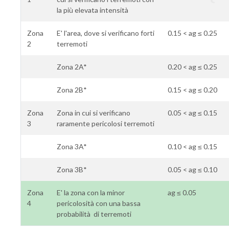
la più elevata intensità
Zona
E' l'area, dove si verificano forti
0.15 < ag ≤ 0.25
2
terremoti
Zona 2A*
0.20 < ag ≤ 0.25
Zona 2B*
0.15 < ag ≤ 0.20
Zona
Zona in cui si verificano
0.05 < ag ≤ 0.15
3
raramente pericolosi terremoti
Zona 3A*
0.10 < ag ≤ 0.15
Zona 3B*
0.05 < ag ≤ 0.10
Zona
E' la zona con la minor
ag ≤ 0.05
4
pericolosità con una bassa
probabilità di terremoti