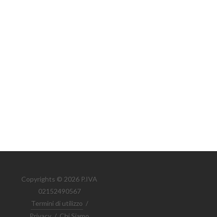
Copyrights © 2026 P.IVA
02152490567
Termini di utilizzo
/
Privacy
/
Chi Siamo