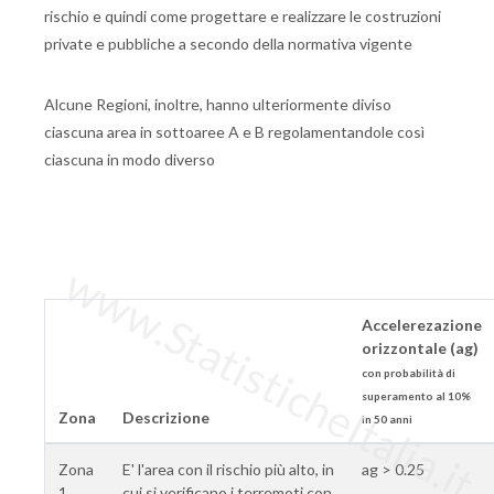
rischio e quindi come progettare e realizzare le costruzioni
private e pubbliche a secondo della normativa vigente
Alcune Regioni, inoltre, hanno ulteriormente diviso
ciascuna area in sottoaree A e B regolamentandole così
ciascuna in modo diverso
www.StatisticheItalia.it
Accelerezazione
orizzontale (ag)
con probabilità di
superamento al 10%
Zona
Descrizione
in 50 anni
Zona
E' l'area con il rischio più alto, in
ag > 0.25
1
cui si verificano i terremoti con