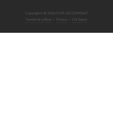
Copyrights © 2026 P.IVA 02152490567
Termini di utilizzo
/
Privacy
/
Chi Siamo