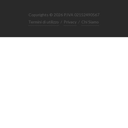
Copyrights © 2026 P.IVA 02152490567
Termini di utilizzo
/
Privacy
/
Chi Siamo