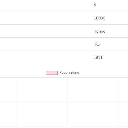
4
10030
Torino
TO
L811