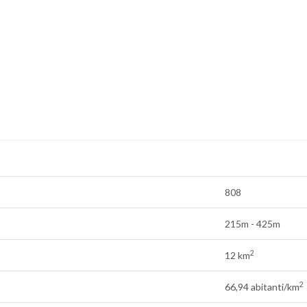
808
215m - 425m
2
12 km
2
66,94 abitanti/km