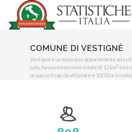
COMUNE DI VESTIGNÈ
Vestignè è un municipio appartenente alla cit
2
calo, ha una estensione totale di 12 km
ed è a
un pacco il cap da utilizzare è 10030 e il codi