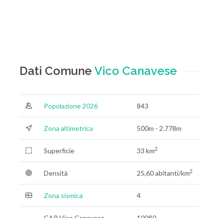
Dati Comune
Vico Canavese
Popolazione 2026
843
Zona altimetrica
500m - 2.778m
2
Superficie
33 km
2
Densità
25,60 abitanti/km
Zona sismica
4
CAP Vico Canavese
10080