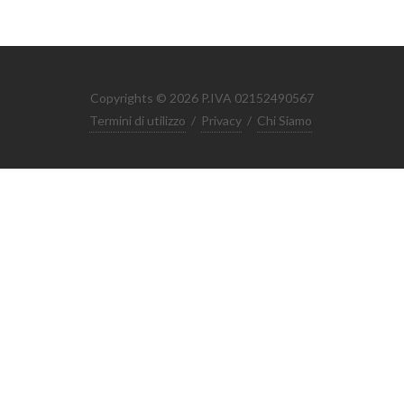
Copyrights © 2026 P.IVA 02152490567
Termini di utilizzo
/
Privacy
/
Chi Siamo