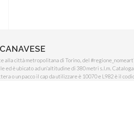
 CANAVESE
alla città metropolitana di Torino, del #regione_nomeartic
ale ed è ubicato ad un'altitudine di 380 metri s.l.m. Catalo
ttera o un pacco il cap da utilizzare è 10070 e L982 è il codi