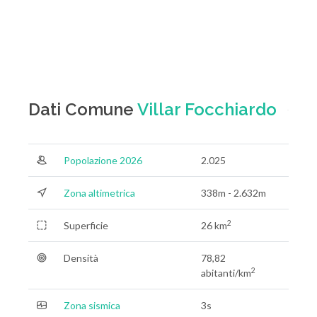
Dati Comune
Villar Focchiardo
Popolazione 2026
2.025
Zona altimetrica
338m - 2.632m
2
Superficie
26 km
Densità
78,82
2
abitanti/km
Zona sismica
3s