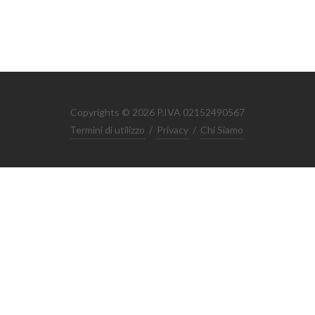
Copyrights © 2026 P.IVA 02152490567
Termini di utilizzo
/
Privacy
/
Chi Siamo