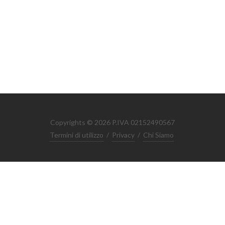
Copyrights © 2026 P.IVA 02152490567
Termini di utilizzo
/
Privacy
/
Chi Siamo