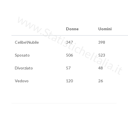
www.StatisticheItalia.it
Donne
Uomini
Celibe\Nubile
347
398
Sposato
506
523
Divorziato
57
48
Vedovo
120
26