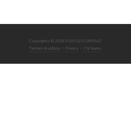
Copyrights © 2026 P.IVA 02152490567
Termini di utilizzo
/
Privacy
/
Chi Siamo