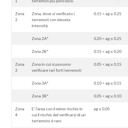
1
terremoti più pericolosi
Zona
Zona, dove si verificato i
0.15 < ag ≤ 0.25
2
terremoti con elevata
intensità
Zona 2A*
0.20 < ag ≤ 0.25
Zona 2B*
0.15 < ag ≤ 0.20
Zona
Zona in cui si possono
0.05 < ag ≤ 0.15
3
verificare rari forti terremoti
Zona 3A*
0.10 < ag ≤ 0.15
Zona 3B*
0.05 < ag ≤ 0.10
Zona
E' l'area con il minor rischio in
ag ≤ 0.05
4
cui il rischio del verificarsi di un
terremoto è raro