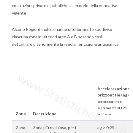
costruzioni private e pubbliche a secondo della normativa
vigente
Alcune Regioni, inoltre, hanno ulteriormente suddiviso
ciascuna zona in ulteriori aree A e B potendo così
dettagliare ulteriormente la regolamentazione antisismica
www.StatisticheItalia.it
Accelerezazione
orizzontale (ag)
con probabilità di
superamento al 10%
Zona
Descrizione
in 50 anni
Zona
Zona più rischiosa, per i
ag > 0.25