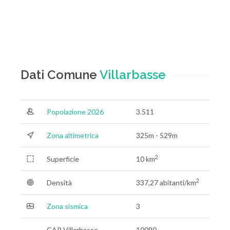
Dati Comune
Villarbasse
Popolazione 2026
3.511
Zona altimetrica
325m - 529m
2
Superficie
10 km
2
Densità
337,27 abitanti/km
Zona sismica
3
CAP Villarbasse
10090