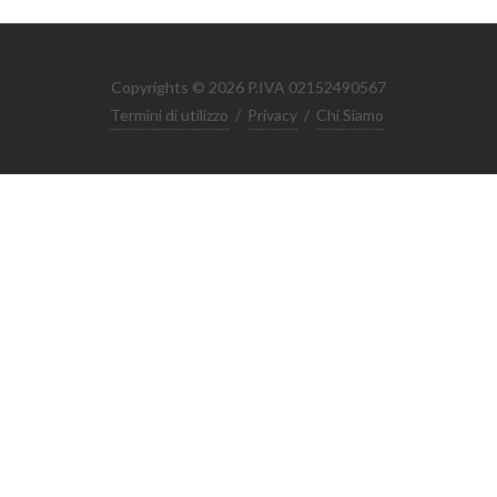
Copyrights © 2026 P.IVA 02152490567
Termini di utilizzo
/
Privacy
/
Chi Siamo