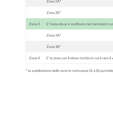
Zona 2A*
Zona 2B*
Zona 3
E' l'area dove si verificato rari terremoti c
Zona 3A*
Zona 3B*
Zona 4
E' la zona con il minor rischio in cui è raro i
* la suddivisione delle zone in sottozone (A e B) potrebbe