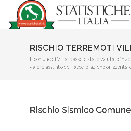
RISCHIO TERREMOTI VI
Il comune di Villarbasse è stato valutato in zo
valore assunto dell'accelerazione orizzontale
Rischio Sismico Comun