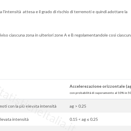
l'intensità attesa e il grado di rischio di terremoti e quindi adottare la
viso ciascuna zona in ulteriori zone A e B regolamentandole così ciascun
tisticheItalia.it
Accelerezazione orizzontale (a
con probabilità di superamento al 10% in 50
moti con la più elevata intensità
ag > 0.25
 elevata intensità
0.15 < ag ≤ 0.25