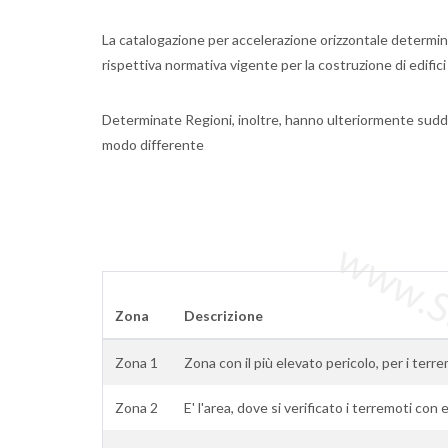
La catalogazione per accelerazione orizzontale determina 
rispettiva normativa vigente per la costruzione di edifici
Determinate Regioni, inoltre, hanno ulteriormente suddi
modo differente
www.Sta
Zona
Descrizione
Zona 1
Zona con il più elevato pericolo, per i terre
Zona 2
E' l'area, dove si verificato i terremoti con