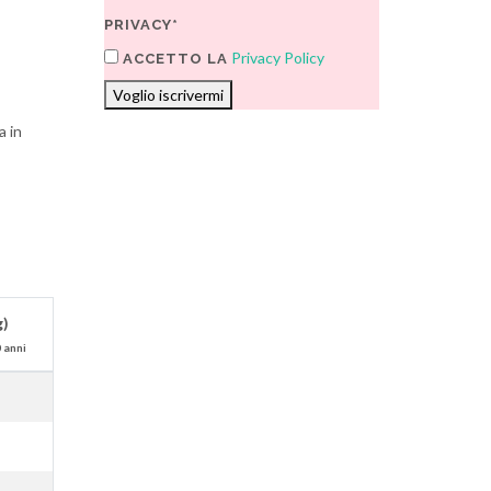
PRIVACY*
Privacy Policy
ACCETTO LA
Voglio iscrivermi
a in
g)
 anni