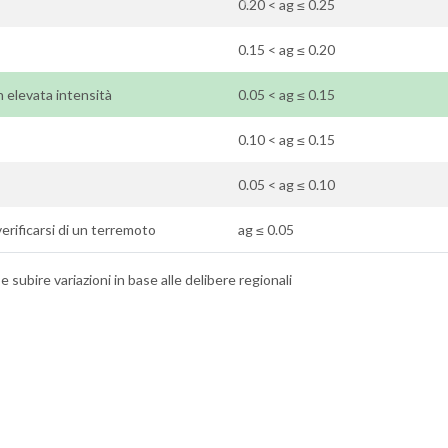
0.20 < ag ≤ 0.25
0.15 < ag ≤ 0.20
on elevata intensità
0.05 < ag ≤ 0.15
0.10 < ag ≤ 0.15
0.05 < ag ≤ 0.10
l verificarsi di un terremoto
ag ≤ 0.05
 subire variazioni in base alle delibere regionali