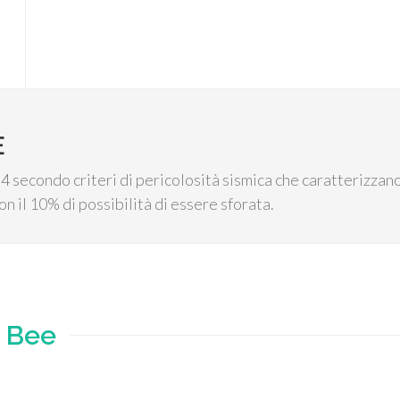
E
4 secondo criteri di pericolosità sismica che caratterizzano
n il 10% di possibilità di essere sforata.
e
Bee