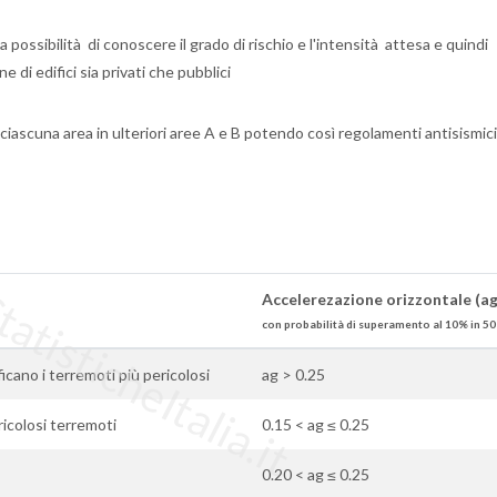
 possibilità di conoscere il grado di rischio e l'intensità attesa e quindi
e di edifici sia privati che pubblici
ciascuna area in ulteriori aree A e B potendo così regolamenti antisismic
tisticheItalia.it
Accelerezazione orizzontale (ag
con probabilità di superamento al 10% in 50
ificano i terremoti più pericolosi
ag > 0.25
ricolosi terremoti
0.15 < ag ≤ 0.25
0.20 < ag ≤ 0.25