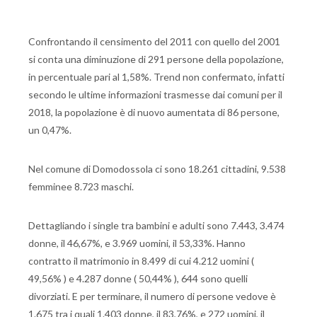
Confrontando il censimento del 2011 con quello del 2001
si conta una diminuzione di 291 persone della popolazione,
in percentuale pari al 1,58%. Trend non confermato, infatti
secondo le ultime informazioni trasmesse dai comuni per il
2018, la popolazione è di nuovo aumentata di 86 persone,
un 0,47%.
Nel comune di Domodossola ci sono 18.261 cittadini, 9.538
femminee 8.723 maschi.
Dettagliando i single tra bambini e adulti sono 7.443, 3.474
donne, il 46,67%, e 3.969 uomini, il 53,33%. Hanno
contratto il matrimonio in 8.499 di cui 4.212 uomini (
49,56% ) e 4.287 donne ( 50,44% ), 644 sono quelli
divorziati. E per terminare, il numero di persone vedove è
1.675 tra i quali 1.403 donne, il 83,76%, e 272 uomini, il