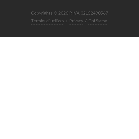
Copyrights © 2026 P.IVA 02152490567
Termini di utilizzo
/
Privacy
/
Chi Siamo