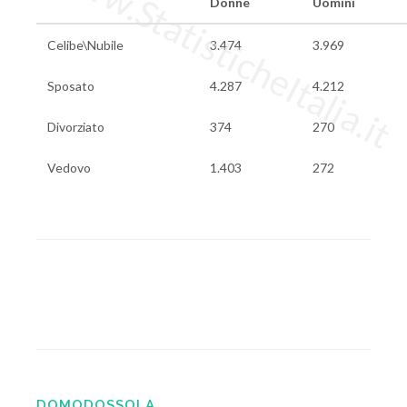
www.StatisticheItalia.it
Donne
Uomini
Celibe\Nubile
3.474
3.969
Sposato
4.287
4.212
Divorziato
374
270
Vedovo
1.403
272
DOMODOSSOLA