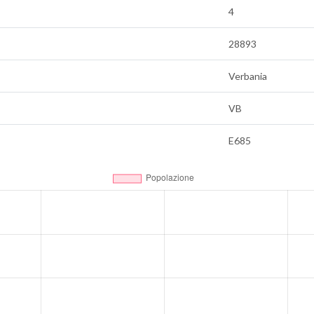
4
28893
Verbania
VB
E685