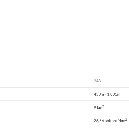
243
430m - 1.881m
2
9 km
2
26,56 abitanti/km