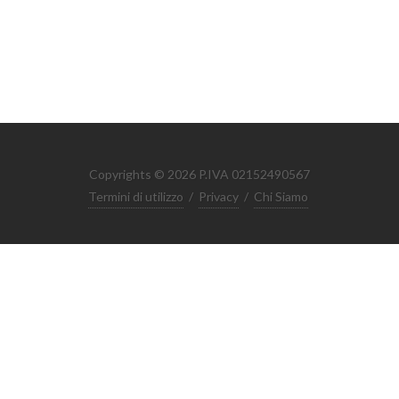
Copyrights © 2026 P.IVA 02152490567
Termini di utilizzo
/
Privacy
/
Chi Siamo