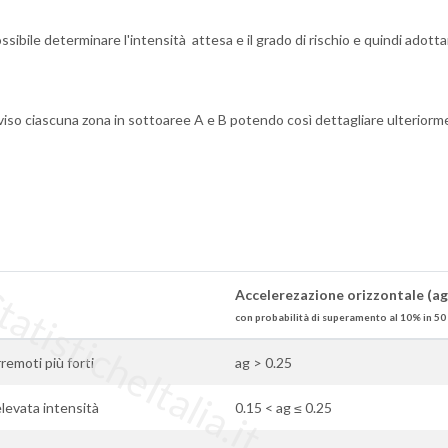
sibile determinare l'intensità attesa e il grado di rischio e quindi adotta
iso ciascuna zona in sottoaree A e B potendo così dettagliare ulteriorm
tisticheItalia.it
Accelerezazione orizzontale (ag
con probabilità di superamento al 10% in 50
rremoti più forti
ag > 0.25
 elevata intensità
0.15 < ag ≤ 0.25