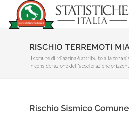
RISCHIO TERREMOTI MI
Il comune di Miazzina è attribuito alla zona s
in considerazione dell'accelerazione orizzont
Rischio Sismico Comun