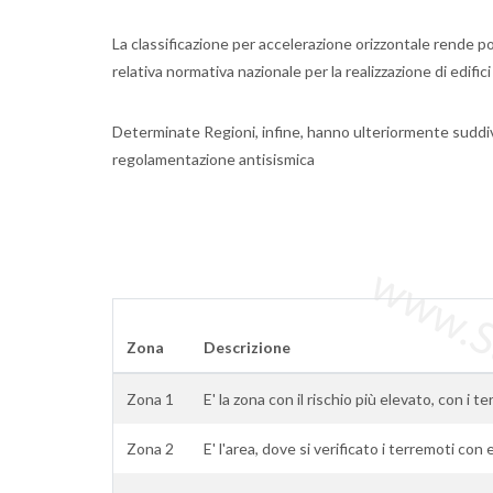
La classificazione per accelerazione orizzontale rende pos
relativa normativa nazionale per la realizzazione di edifici
Determinate Regioni, infine, hanno ulteriormente suddiv
regolamentazione antisismica
www.Sta
Zona
Descrizione
Zona 1
E' la zona con il rischio più elevato, con i te
Zona 2
E' l'area, dove si verificato i terremoti con