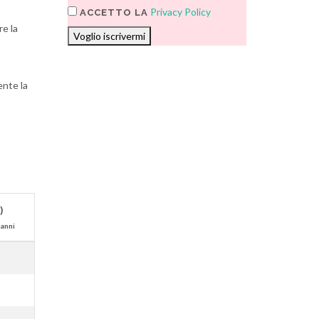
Privacy Policy
ACCETTO LA
re la
Voglio iscrivermi
ente la
)
 anni