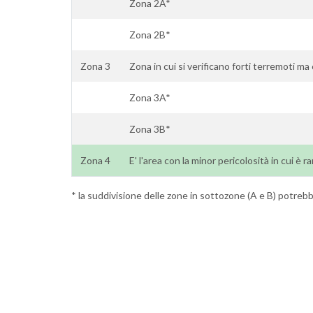
Zona 2A*
Zona 2B*
Zona 3
Zona in cui si verificano forti terremoti ma
Zona 3A*
Zona 3B*
Zona 4
E' l'area con la minor pericolosità in cui è ra
* la suddivisione delle zone in sottozone (A e B) potrebbe