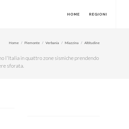
HOME
REGIONI
Home
Piemonte
Verbania
Miazzina
Altitudine
ano l'Italia in quattro zone sismiche prendendo
ere sforata.