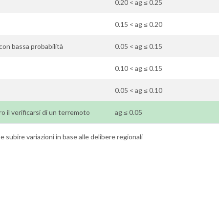
0.20 < ag ≤ 0.25
0.15 < ag ≤ 0.20
 con bassa probabilità
0.05 < ag ≤ 0.15
0.10 < ag ≤ 0.15
0.05 < ag ≤ 0.10
ro il verificarsi di un terremoto
ag ≤ 0.05
 subire variazioni in base alle delibere regionali