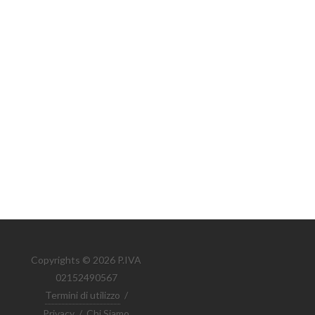
Copyrights © 2026 P.IVA
02152490567
Termini di utilizzo
/
Privacy
/
Chi Siamo