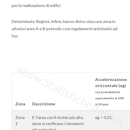
per la realizzazione di edifici
Determinate Regioni, infine, hanno diviso ciascuna zona in
ulteriori aree A e B potendo così regolamenti antisismici ad
hoc
www.StatisticheItalia.it
Accelerezazione
orizzontale (ag)
con probabilità di
superamento al 10%
Zona
Descrizione
in 50 anni
Zona
E' l'area con il rischio più alto,
ag > 0.25
1
dove si verificano i terremoti
più pericolosi