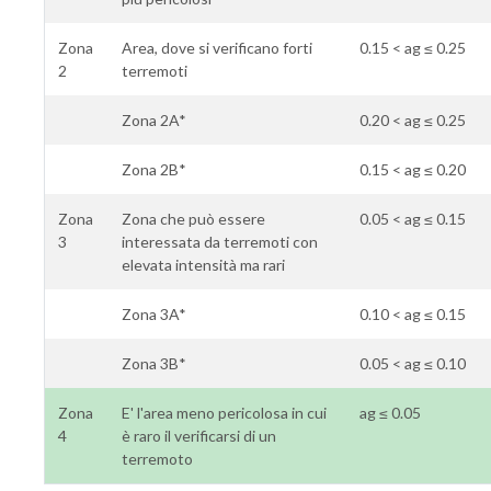
Zona
Area, dove si verificano forti
0.15 < ag ≤ 0.25
2
terremoti
Zona 2A*
0.20 < ag ≤ 0.25
Zona 2B*
0.15 < ag ≤ 0.20
Zona
Zona che può essere
0.05 < ag ≤ 0.15
3
interessata da terremoti con
elevata intensità ma rari
Zona 3A*
0.10 < ag ≤ 0.15
Zona 3B*
0.05 < ag ≤ 0.10
Zona
E' l'area meno pericolosa in cui
ag ≤ 0.05
4
è raro il verificarsi di un
terremoto