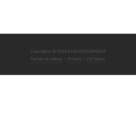
Copyrights © 2026 P.IVA 02152490567
Termini di utilizzo
/
Privacy
/
Chi Siamo