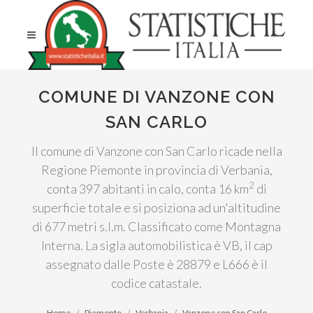
COMUNE DI VANZONE CON
SAN CARLO
Il comune di Vanzone con San Carlo ricade nella
Regione Piemonte in provincia di Verbania,
2
conta 397 abitanti in calo, conta 16 km
di
superficie totale e si posiziona ad un'altitudine
di 677 metri s.l.m. Classificato come Montagna
Interna. La sigla automobilistica è VB, il cap
assegnato dalle Poste è 28879 e L666 è il
codice catastale.
Home
Piemonte
Verbania
Vanzone con San Carlo