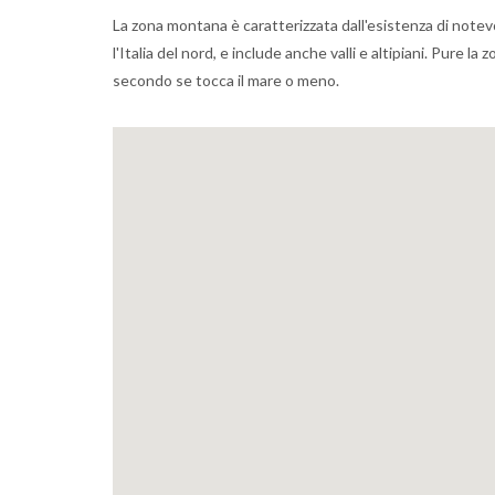
La zona montana è caratterizzata dall'esistenza di notevol
l'Italia del nord, e include anche valli e altipiani. Pure
secondo se tocca il mare o meno.