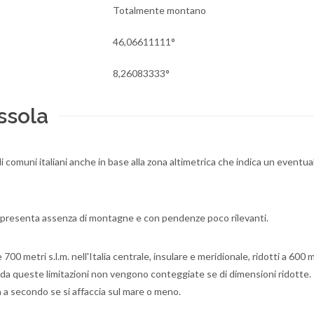
Totalmente montano
46,06611111°
8,26083333°
ssola
oli comuni italiani anche in base alla zona altimetrica che indica un eventua
e presenta assenza di montagne e con pendenze poco rilevanti.
700 metri s.l.m. nell'Italia centrale, insulare e meridionale, ridotti a 600 
o da queste limitazioni non vengono conteggiate se di dimensioni ridotte.
a
a secondo se si affaccia sul mare o meno.