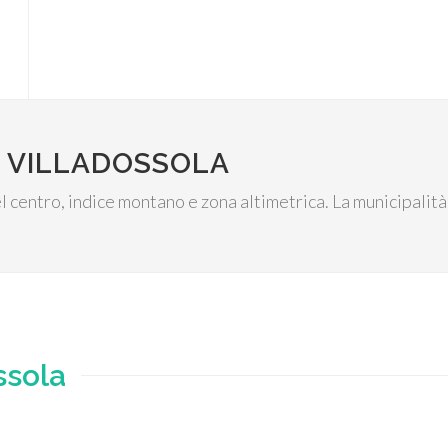
I VILLADOSSOLA
l centro, indice montano e zona altimetrica. La municipalità
ssola