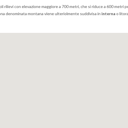
i rilievi con elevazione maggiore a 700 metri, che si riduce a 600 metri pe
 la zona denominata montana viene ulteriolmente suddivisa in
interna
o litor