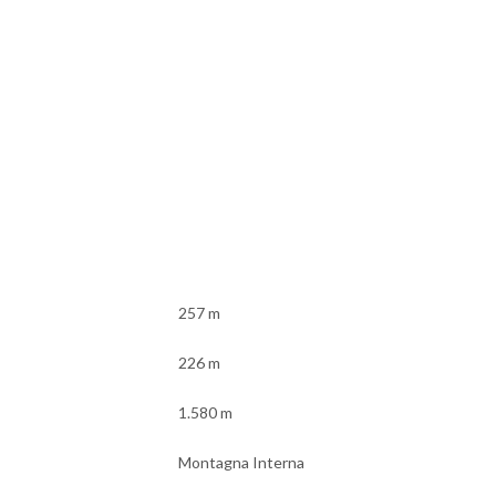
257 m
226 m
1.580 m
Montagna Interna