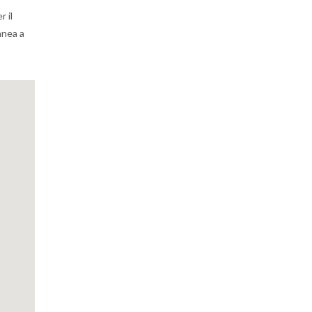
r il
anea a