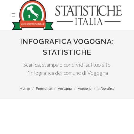
INFOGRAFICA VOGOGNA:
STATISTICHE
Scarica, stampa e condividi sul tuo sito
l'infografica del comune di Vogogna
Home
Piemonte
Verbania
Vogogna
Infografica