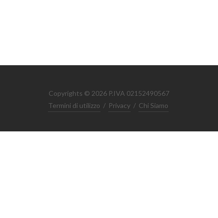
Copyrights © 2026 P.IVA 02152490567
Termini di utilizzo
/
Privacy
/
Chi Siamo