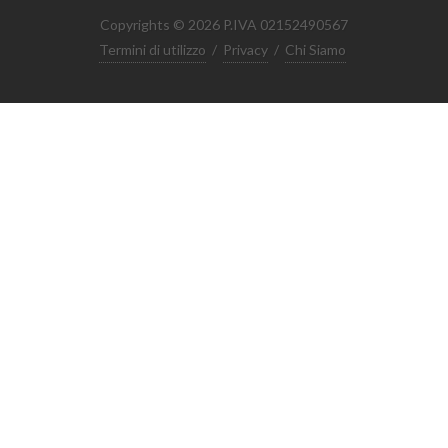
Copyrights © 2026 P.IVA 02152490567
Termini di utilizzo
/
Privacy
/
Chi Siamo