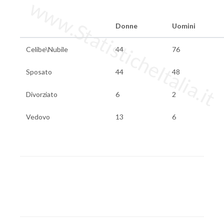
www.StatisticheItalia.it
Donne
Uomini
Celibe\Nubile
44
76
Sposato
44
48
Divorziato
6
2
Vedovo
13
6