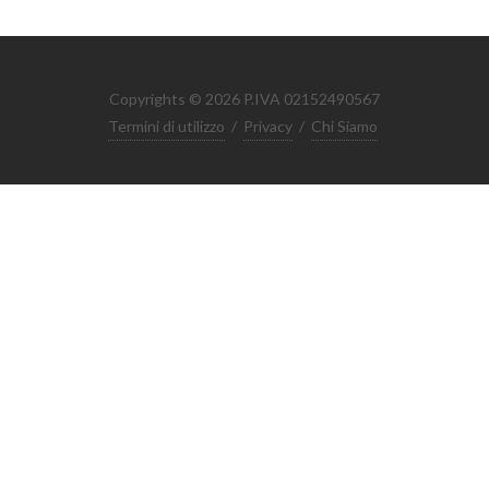
Copyrights © 2026 P.IVA 02152490567
Termini di utilizzo
/
Privacy
/
Chi Siamo