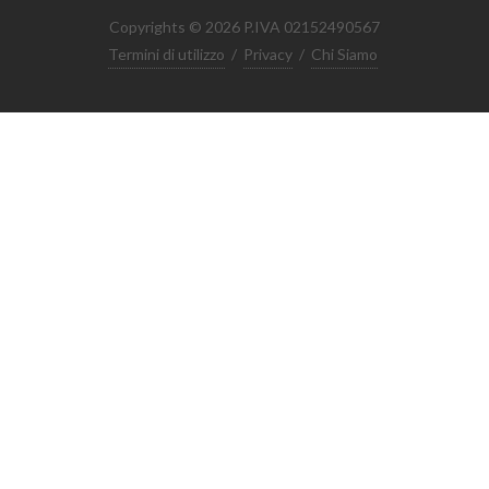
Copyrights © 2026 P.IVA 02152490567
Termini di utilizzo
/
Privacy
/
Chi Siamo