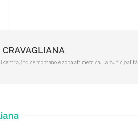
I CRAVAGLIANA
l centro, indice montano e zona altimetrica. La municipalità
liana