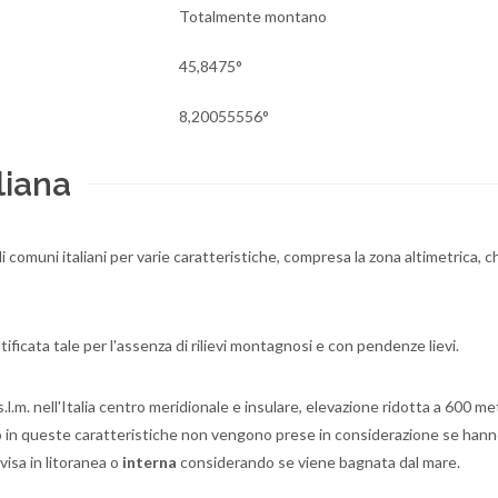
Totalmente montano
45,8475°
8,20055556°
liana
li comuni italiani per varie caratteristiche, compresa la zona altimetrica, c
ificata tale per l'assenza di rilievi montagnosi e con pendenze lievi.
.l.m. nell'Italia centro meridionale e insulare, elevazione ridotta a 600 met
no in queste caratteristiche non vengono prese in considerazione se han
visa in litoranea o
interna
considerando se viene bagnata dal mare.