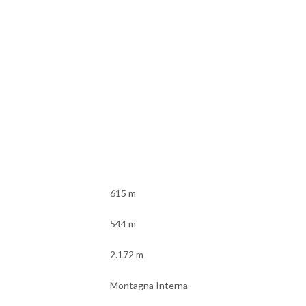
615 m
544 m
2.172 m
Montagna Interna