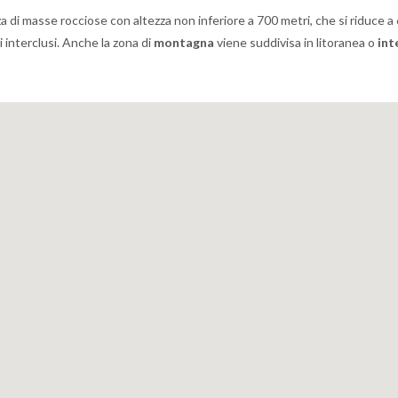
 di masse rocciose con altezza non inferiore a 700 metri, che si riduce a
i interclusi. Anche la zona di
montagna
viene suddivisa in litoranea o
int