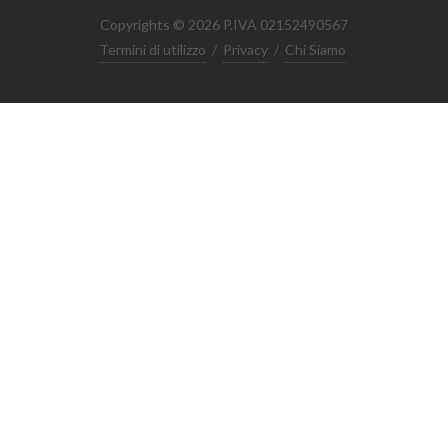
Copyrights © 2026 P.IVA 02152490567
Termini di utilizzo
/
Privacy
/
Chi Siamo