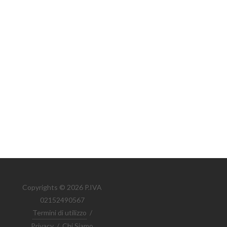
Copyrights © 2026 P.IVA
02152490567
Termini di utilizzo
/
Privacy
/
Chi Siamo