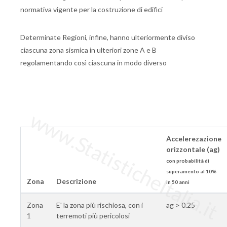
normativa vigente per la costruzione di edifici
Determinate Regioni, infine, hanno ulteriormente diviso
ciascuna zona sismica in ulteriori zone A e B
regolamentando così ciascuna in modo diverso
www.StatisticheItalia.it
Accelerezazione
orizzontale (ag)
con probabilità di
superamento al 10%
Zona
Descrizione
in 50 anni
Zona
E' la zona più rischiosa, con i
ag > 0.25
1
terremoti più pericolosi