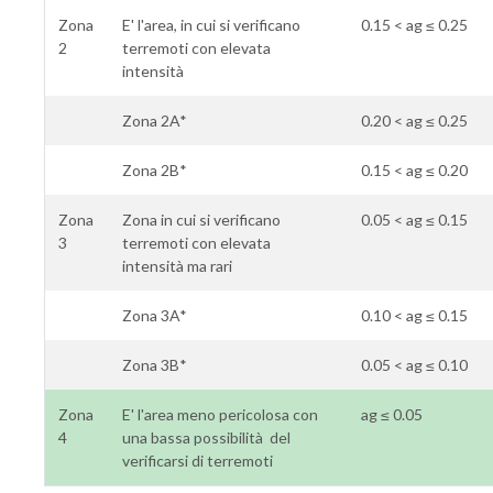
Zona
E' l'area, in cui si verificano
0.15 < ag ≤ 0.25
2
terremoti con elevata
intensità
Zona 2A*
0.20 < ag ≤ 0.25
Zona 2B*
0.15 < ag ≤ 0.20
Zona
Zona in cui si verificano
0.05 < ag ≤ 0.15
3
terremoti con elevata
intensità ma rari
Zona 3A*
0.10 < ag ≤ 0.15
Zona 3B*
0.05 < ag ≤ 0.10
Zona
E' l'area meno pericolosa con
ag ≤ 0.05
4
una bassa possibilità del
verificarsi di terremoti