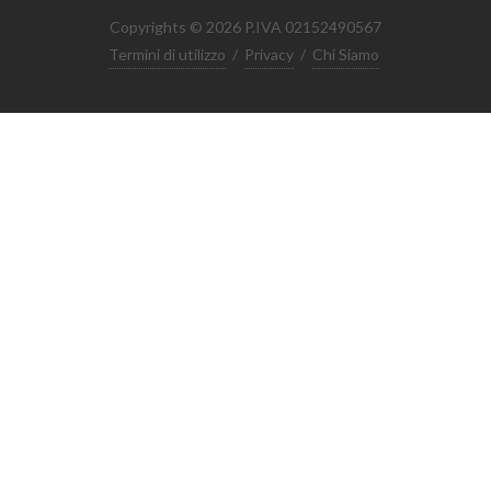
Copyrights © 2026 P.IVA 02152490567
Termini di utilizzo
/
Privacy
/
Chi Siamo