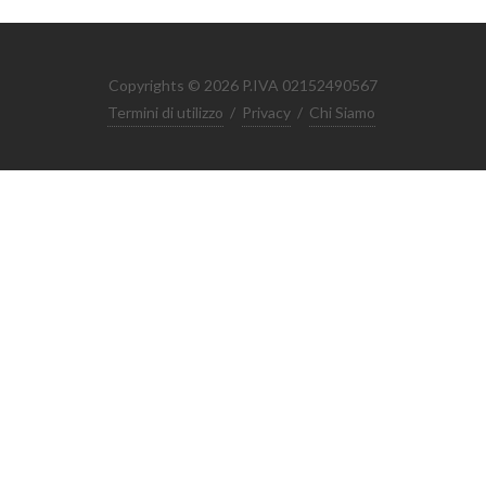
Copyrights © 2026 P.IVA 02152490567
Termini di utilizzo
/
Privacy
/
Chi Siamo