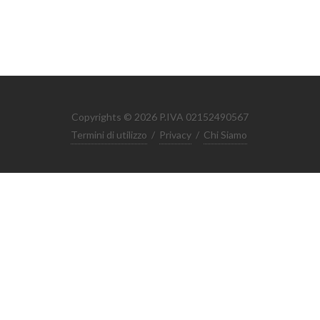
Copyrights © 2026 P.IVA 02152490567
Termini di utilizzo
/
Privacy
/
Chi Siamo