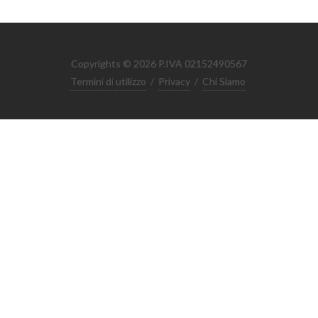
Copyrights © 2026 P.IVA 02152490567
Termini di utilizzo
/
Privacy
/
Chi Siamo