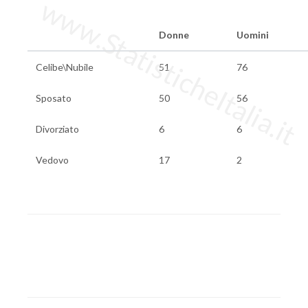
www.StatisticheItalia.it
Donne
Uomini
Celibe\Nubile
51
76
Sposato
50
56
Divorziato
6
6
Vedovo
17
2