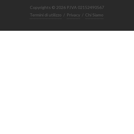
Copyrights © 2026 P.IVA 02152490567
Termini di utilizzo
/
Privacy
/
Chi Siamo