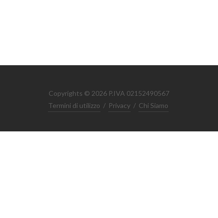
Copyrights © 2026 P.IVA 02152490567
Termini di utilizzo
/
Privacy
/
Chi Siamo