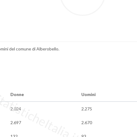
uomini del comune di Alberobello.
tisticheItalia.it
Donne
Uomini
2.024
2.275
2.697
2.670
132
93