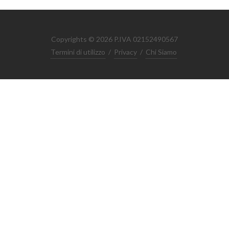
Copyrights © 2026 P.IVA 02152490567
Termini di utilizzo
/
Privacy
/
Chi Siamo