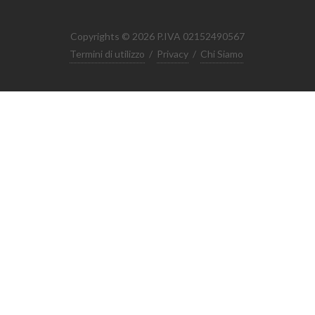
Copyrights © 2026 P.IVA 02152490567
Termini di utilizzo
/
Privacy
/
Chi Siamo