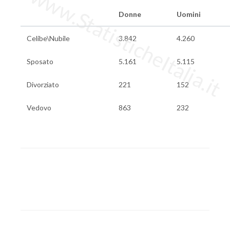
www.StatisticheItalia.it
Donne
Uomini
Celibe\Nubile
3.842
4.260
Sposato
5.161
5.115
Divorziato
221
152
Vedovo
863
232