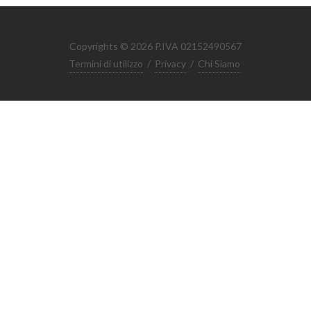
Copyrights © 2026 P.IVA 02152490567
Termini di utilizzo
/
Privacy
/
Chi Siamo