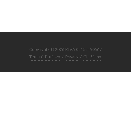
Copyrights © 2026 P.IVA 02152490567
Termini di utilizzo
/
Privacy
/
Chi Siamo