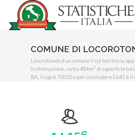
COMUNE DI LOCOROTO
Locorotondo è un comune il cui territorio appa
2
in diminuzione, conta 48 km
di superficie tot
BA, il cap è 70010 e per concludere E645 è il 