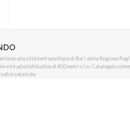
NDO
rtiene alla città metropolitana di Bari, della Regione Pugli
ale ed è ad un'altitudine di 410 metri s.l.m. Catalogato come
codice catastale.